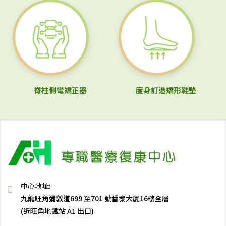
脊柱側彎矯正器
度身訂造矯形鞋墊
中心地址:
九龍旺角彌敦道699 至701 號番發大厦16樓全層
(近旺角地鐵站 A1 出口)