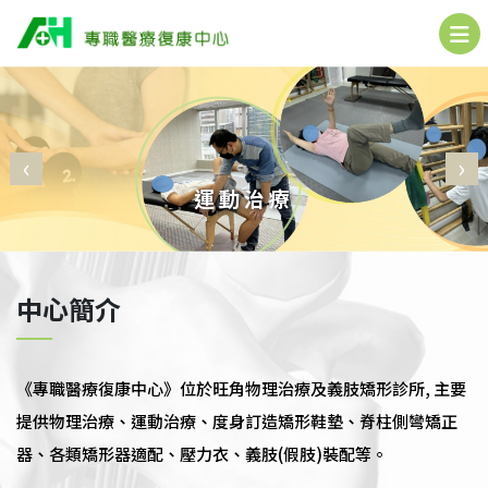
‹
›
運動治療
中心簡介
《專職醫療復康中心》位於旺角物理治療及義肢矯形診所, 主要
提供物理治療、運動治療、度身訂造矯形鞋墊、脊柱側彎矯正
器、各類矯形器適配、壓力衣、義肢(假肢)裝配等。