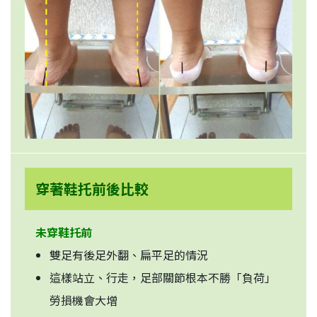
穿著鞋托前後比較
未穿鞋托前
雙足有後足外翻、扁平足的情況
這樣站立、行走，足部關節根本不勝「負荷」
勞損機會大增