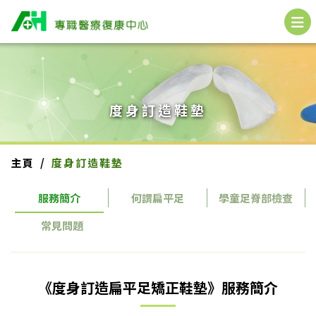
度身訂造鞋墊
主頁
度身訂造鞋墊
服務簡介
何謂扁平足
學童足脊部檢查
常見問題
《度身訂造扁平足矯正鞋墊》服務簡介