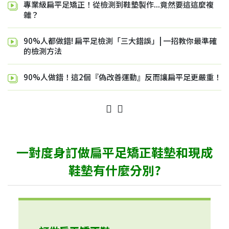
專業級扁平足矯正！從檢測到鞋墊製作...竟然要這這麼複
雜？
90%人都做錯! 扁平足檢測「三大錯誤」| 一招教你最準確
的檢測方法
90%人做錯！這2個『偽改善運動』反而讓扁平足更嚴重！
一對度身訂做扁平足矯正鞋墊和現成
鞋墊有什麼分別?