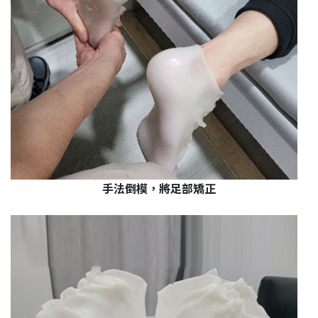
手法倒模，將足部矯正