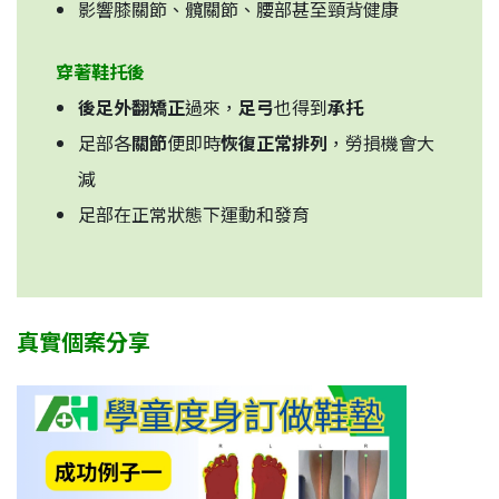
影響膝關節、髖關節、腰部甚至頸背健康
穿著鞋托後
後足外翻矯正
過來，
足弓
也得到
承托
足部各
關節
便即時
恢復正常排列
，勞損機會大
減
足部在正常狀態下運動和發育
真實個案分享