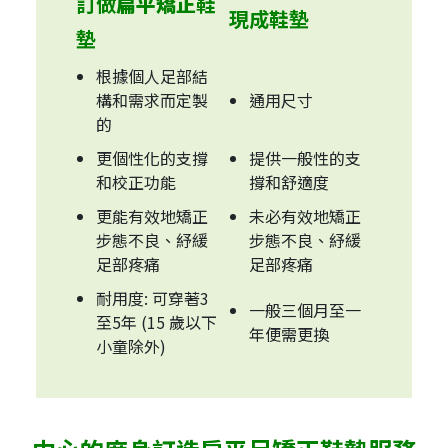
訂做
扁平矯正
鞋
現成鞋墊
墊
根據個人足部結
構和需求而定製
通用尺寸
的
更個性化的支撐
提供一般性的支
和校正功能
撐和舒適度
更能有效地矯正
未必有效地矯正
步態不良、紓緩
步態不良、紓緩
足部疼痛
足部疼痛
耐用度: 可穿著3
一般三個月至一
至5年 (15 歲以下
年便需更換
小童除外)