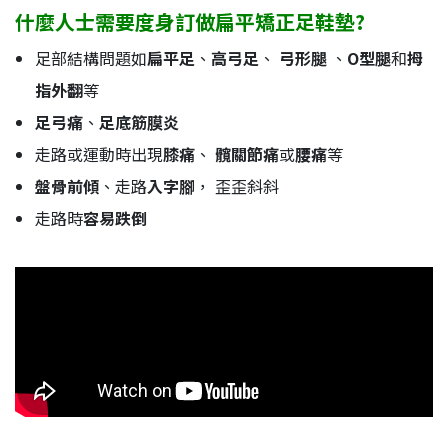
什麼人士需要度身訂做扁平矯正足鞋墊?
足部結構問題如
扁平足
、
高弓足
、
弓形腿
、
O型腿
和
拇
指外翻
等
足弓痛
、
足底筋膜炎
走路或運動時出現
膝痛
、
髖關節痛
或
腰痛
等
盤骨前傾
、走路
入字腳
， 歪歪斜斜
走路時
容易跌倒