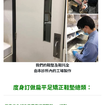
我們的鞋墊及鞋托全
由本診所內的工場製作
度身訂做扁平足矯正鞋墊
總類：