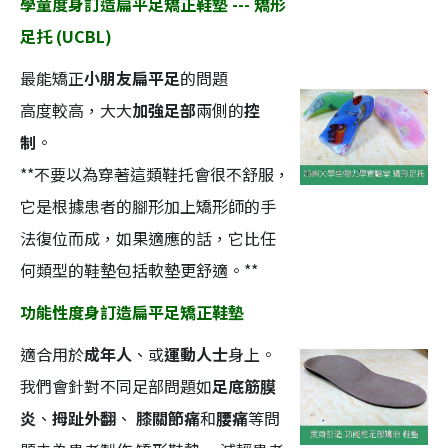
學童度身訂造扁平足矯正鞋墊 --- 矯形
足托 (UCBL)
最能矯正
小朋友扁平足
的問題
高度較高，大大
加強足部
兩側的
控
制
。
**不要以為穿著這類鞋托會很不舒服，
它是根據患者的腳形加上矯形師的手
法復位而成，如果適應的話，它比任
何類型的鞋墊包括軟墊更舒適。**
功能性度身訂造扁平足矯正鞋墊
適合用於
成年人
、或
運動人士
身上。
我們會針對不同足部問題如
足底筋膜
炎
、
拇趾外翻
、
膝關節痛
和
腰痛
等問