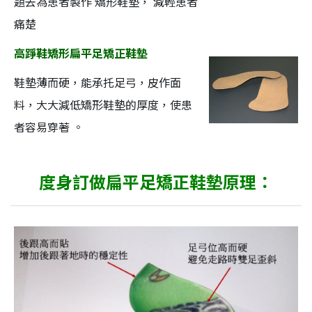
題去為患者製作 矯形鞋墊， 減輕患者
痛楚
高踭鞋矯形扁平足矯正鞋墊
鞋墊薄而硬，能承托足弓，皮作面
料，大大減低矯形鞋墊的厚度，使患
者容易穿著 。
度身訂做扁平足矯正鞋墊
原理：