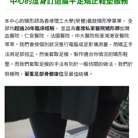
中心的度身訂造扁平足矯正鞋墊服務
本中心的矯形師為香港理工大學(榮譽)義肢矯形學畢業， 全
部均
超過20年臨床經驗
， 並且為
客席私家醫院矯形師
如寶
血醫院、仁安醫院 、法國醫院、中大醫院和荃灣港安醫院
等等。
我們會按個別狀況進行電腦或足影儀測量，用矯正手
法將足部扭正，然後套取足模，製作適合你情況的矯形鞋
墊。而我們套取足模的手法有別於一般坊間的做法，我們於
倒模時，
著重足部骨骼復位
至最佳結構。